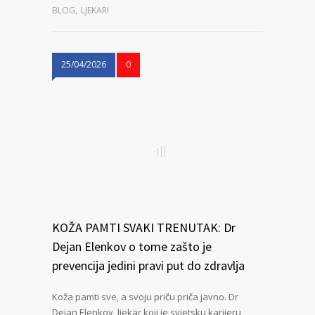
BLOG
,
LJEKARI
25/04/2026
0
KOŽA PAMTI SVAKI TRENUTAK: Dr
Dejan Elenkov o tome zašto je
prevencija jedini pravi put do zdravlja
Koža pamti sve, a svoju priču priča javno. Dr
Dejan Elenkov, ljekar koji je svjetsku karijeru