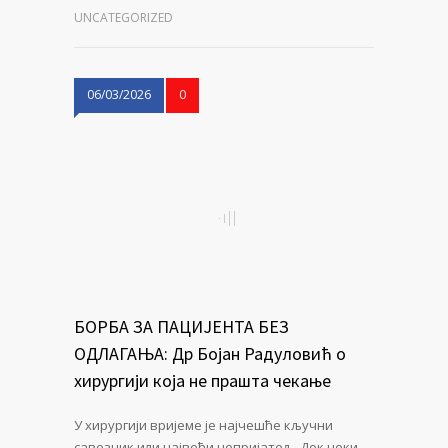
UNCATEGORIZED
06/03/2026
0
БОРБА ЗА ПАЦИЈЕНТА БЕЗ
ОДЛАГАЊА: Др Бојан Радуловић о
хирургији која не прашта чекање
У хирургији вријеме је најчешће кључни
савезник или највећи непријатељ. Док неки