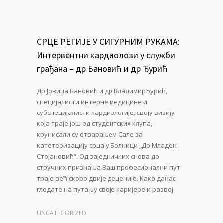
СРЦЕ РЕГИЈЕ У СИГУРНИМ РУКАМА:
Интервентни кардиолози у служби
грађана – др Бановић и др Ђурић
Др Јовица Бановић и др ВладимирЂурић,
специјалисти интерне медицине и
субспецијалисти кардиологије, своју визију
која траје још од студентских клупа,
крунисали су отварањем Сале за
катетеризацију срца у Болници „Др Младен
Стојановић“. Од заједничких снова до
стручних признања Ваш професионални пут
траје већ скоро двије деценије. Како данас
гледате на путању своје каријере и развој
UNCATEGORIZED