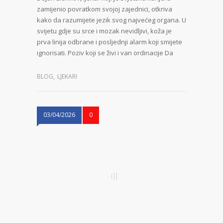
zamijenio povratkom svojoj zajednici, otkriva
kako da razumijete jezik svog najvećeg organa. U
svijetu gdje su srce i mozak nevidljivi, koža je
prva linija odbrane i posljednji alarm koji smijete
ignorisati. Poziv koji se živi i van ordinacije Da
BLOG
,
LJEKARI
03/04/2026
0