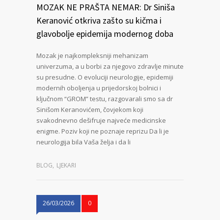
MOZAK NE PRAŠTA NEMAR: Dr Siniša
Keranović otkriva zašto su kičma i
glavobolje epidemija modernog doba
Mozak je najkompleksniji mehanizam
univerzuma, a u borbi za njegovo zdravlje minute
su presudne. O evoluciji neurologije, epidemiji
modernih oboljenja u prijedorskoj bolnici i
ključnom “GROM” testu, razgovarali smo sa dr
Sinišom Keranovićem, čovjekom koji
svakodnevno dešifruje najveće medicinske
enigme. Poziv koji ne poznaje reprizu Da li je
neurologija bila Vaša želja i da li
BLOG
,
LJEKARI
26/03/2026
0