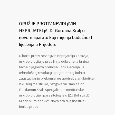
ORUŽJE PROTIV NEVIDLjIVIH
NEPRIJATELjA: Dr Gordana Kralj o
novom aparatu koji mijenja budućnost
liječenja u Prijedoru
U borbi protiv nevidljivih neprijatelja zdravlja,
mikrobiologija je prva linija odbrane, a brzina i
tačna dijagnoza prelamaju tok liječenja. O
tehnološkoj revoluciji u prijedorskoj bolnici,
zaustavljanju prekomjerne upotrebe antibiotika i
iskušenjima struke, razgovarali smo sa dr
Gordanom Kralj, specijalistom medicinske
mikrobiologije i parazitologije u JZU Bolnica „Dr
Mladen Stojanović“. Nova era dijagnostike i
borba protiv