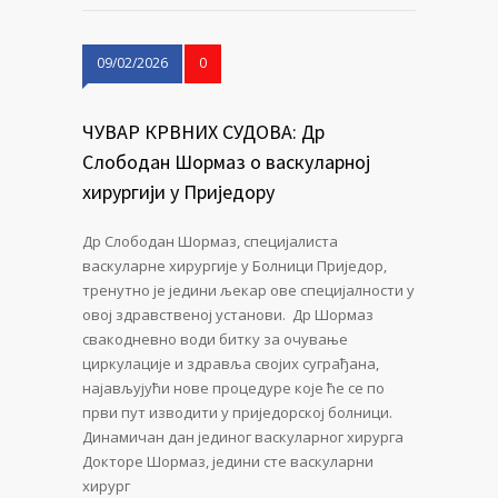
09/02/2026
0
ЧУВАР КРВНИХ СУДОВА: Др
Слободан Шормаз о васкуларној
хирургији у Приједору
Др Слободан Шормаз, специјалиста
васкуларне хирургије у Болници Приједор,
тренутно је једини љекар ове специјалности у
овој здравственој установи. Др Шормаз
свакодневно води битку за очување
циркулације и здравља својих суграђана,
најављујући нове процедуре које ће се по
први пут изводити у приједорској болници.
Динамичан дан јединог васкуларног хирурга
Докторе Шормаз, једини сте васкуларни
хирург