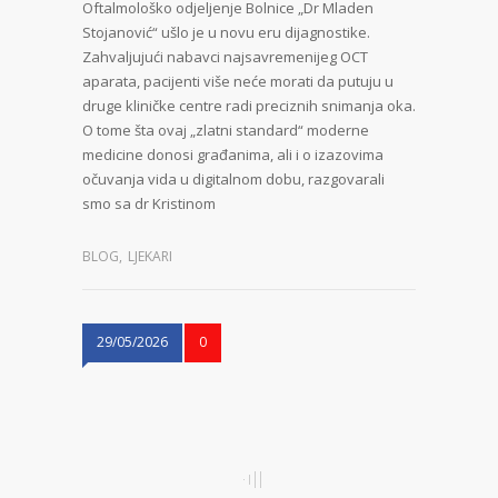
Oftalmološko odjeljenje Bolnice „Dr Mladen
Stojanović“ ušlo je u novu eru dijagnostike.
Zahvaljujući nabavci najsavremenijeg OCT
aparata, pacijenti više neće morati da putuju u
druge kliničke centre radi preciznih snimanja oka.
O tome šta ovaj „zlatni standard“ moderne
medicine donosi građanima, ali i o izazovima
očuvanja vida u digitalnom dobu, razgovarali
smo sa dr Kristinom
BLOG
,
LJEKARI
29/05/2026
0