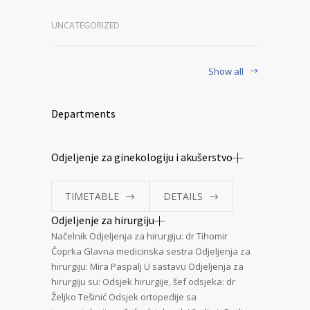
UNCATEGORIZED
Show all
Departments
Odjeljenje za ginekologiju i akušerstvo
TIMETABLE
DETAILS
Odjeljenje za hirurgiju
Načelnik Odjeljenja za hirurgiju: dr Tihomir
Čoprka Glavna medicinska sestra Odjeljenja za
hirurgiju: Mira Paspalj U sastavu Odjeljenja za
hirurgiju su: Odsjek hirurgije, šef odsjeka: dr
Željko Tešinić Odsjek ortopedije sa