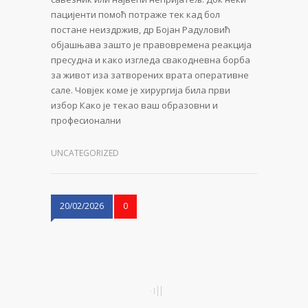
пацијенти помоћ потраже тек кад бол
постане неиздржив, др Бојан Радуловић
објашњава зашто је правовремена реакција
пресудна и како изгледа свакодневна борба
за живот иза затворених врата оперативне
сале. Човјек коме је хирургија била први
избор Како је текао ваш образовни и
професионални
UNCATEGORIZED
20/02/2026
0