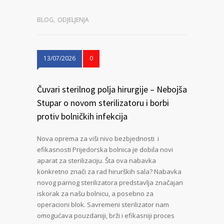
BLOG
,
ODJELJENJA
13/07/2026
0
Čuvari sterilnog polja hirurgije – Nebojša
Stupar o novom sterilizatoru i borbi
protiv bolničkih infekcija
Nova oprema za viši nivo bezbjednosti i
efikasnosti Prijedorska bolnica je dobila novi
aparat za sterilizaciju. Šta ova nabavka
konkretno znači za rad hirurških sala? Nabavka
novog parnog sterilizatora predstavlja značajan
iskorak za našu bolnicu, a posebno za
operacioni blok. Savremeni sterilizator nam
omogućava pouzdaniji, brži i efikasniji proces