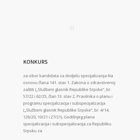
KONKURS
za izbor kandidata za dodjelu specijalizacija Na
osnovu člana 141. stav 1. Zakona o zdravstvenoj
zaštiti („Službeni glasnik Republike Srpske“, br.
57/22 i 62/25, član 13. stav 2. Pravilnika o planu i
programu specijalizacija i subspecijalizacija
(„Službeni glasnik Republike Srpske“, br. 4/14,
126/20, 10/21 i 27/21), Godišnjeg plana
specijalizacija i subspecijalizacija za Republiku
Srpsku za