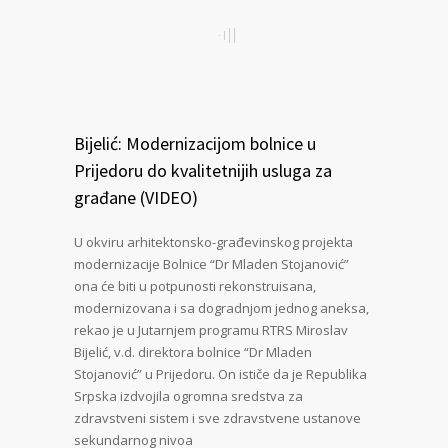
Bijelić: Modernizacijom bolnice u
Prijedoru do kvalitetnijih usluga za
građane (VIDEO)
U okviru arhitektonsko-građevinskog projekta
modernizacije Bolnice “Dr Mladen Stojanović”
ona će biti u potpunosti rekonstruisana,
modernizovana i sa dogradnjom jednog aneksa,
rekao je u Jutarnjem programu RTRS Miroslav
Bijelić, v.d. direktora bolnice “Dr Mladen
Stojanović” u Prijedoru. On ističe da je Republika
Srpska izdvojila ogromna sredstva za
zdravstveni sistem i sve zdravstvene ustanove
sekundarnog nivoa