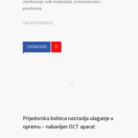
sterilizacije svih materijala, instrumenata i
predmeta,
UNCATEGORIZED
29/06/2026
0
Prijedorska bolnica nastavlja ulaganje u
opremu – nabavljen OCT aparat