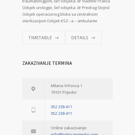
traumatologijom, šef odsjeka: dr Vladimir Pralica
Odsjek urologije, šef odsjeka: dr Predrag Stojnić
Odsjek operacionog bloka sa centralnom
sterilizacijom Odsjek KSZ –a – ambulante
TIMETABLE
DETAILS
ZAKAZIVANJE TERMINA
Milana Vrhovca 1
79101 Prijedor
052 238-411
052 238-411
Online zakazivanje:
info@bolnicaprijedor.com