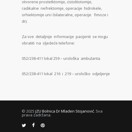
otvorene prostetktomije, cistolitotomije,
radikalne nefrektomije, operacije hidrokele,
orhiektomije uni i bilateralne, operacije fimoze i
dr).
Za sve detaljnije informacije pacijenti se mogu
obratiti na sljedeće telefone:
052/238-411 lokal 259 – urološka ambulanta
052/238-411 lokal 216 i 219 – urološko odjeljenje
© 2025
JZU Bolnica Dr Mladen Stojanović
. Sva
prava zadržana.