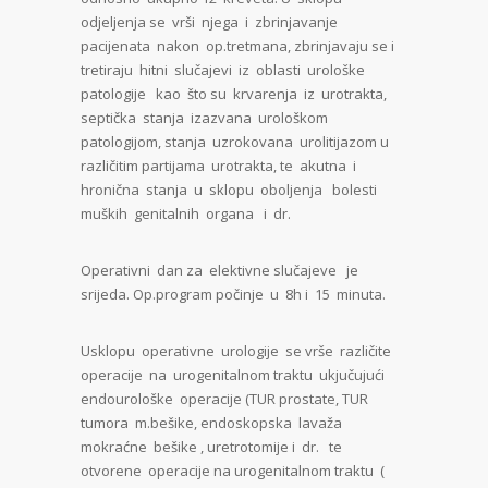
odjeljenja se vrši njega i zbrinjavanje
pacijenata nakon op.tretmana, zbrinjavaju se i
tretiraju hitni slučajevi iz oblasti urološke
patologije kao što su krvarenja iz urotrakta,
septička stanja izazvana urološkom
patologijom, stanja uzrokovana urolitijazom u
različitim partijama urotrakta, te akutna i
hronična stanja u sklopu oboljenja bolesti
muških genitalnih organa i dr.
Operativni dan za elektivne slučajeve je
srijeda. Op.program počinje u 8h i 15 minuta.
Usklopu operativne urologije se vrše različite
operacije na urogenitalnom traktu ukjučujući
endourološke operacije (TUR prostate, TUR
tumora m.bešike, endoskopska lavaža
mokraćne bešike , uretrotomije i dr. te
otvorene operacije na urogenitalnom traktu (