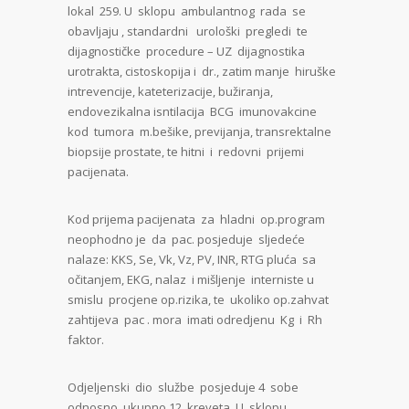
lokal 259. U sklopu ambulantnog rada se
obavljaju , standardni urološki pregledi te
dijagnostičke procedure – UZ dijagnostika
urotrakta, cistoskopija i dr., zatim manje hiruške
intrevencije, kateterizacije, bužiranja,
endovezikalna isntilacija BCG imunovakcine
kod tumora m.bešike, previjanja, transrektalne
biopsije prostate, te hitni i redovni prijemi
pacijenata.
Kod prijema pacijenata za hladni op.program
neophodno je da pac. posjeduje sljedeće
nalaze: KKS, Se, Vk, Vz, PV, INR, RTG pluća sa
očitanjem, EKG, nalaz i mišljenje interniste u
smislu procjene op.rizika, te ukoliko op.zahvat
zahtijeva pac . mora imati odredjenu Kg i Rh
faktor.
Odjeljenski dio službe posjeduje 4 sobe
odnosno ukupno 12 kreveta. U sklopu