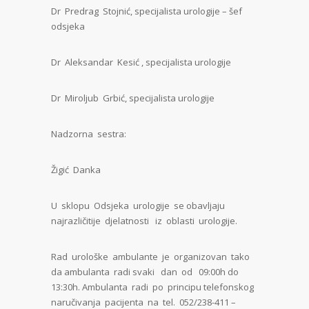
Dr Predrag Stojnić, specijalista urologije – šef
odsjeka
Dr Aleksandar Kesić , specijalista urologije
Dr Miroljub Grbić, specijalista urologije
Nadzorna sestra:
Žigić Danka
U sklopu Odsjeka urologije se obavljaju
najrazličitije djelatnosti iz oblasti urologije.
Rad urološke ambulante je organizovan tako
da ambulanta radi svaki dan od 09:00h do
13:30h. Ambulanta radi po principu telefonskog
naručivanja pacijenta na tel. 052/238-411 –